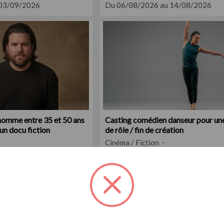
 03/09/2026
Du 06/08/2026 au 14/08/2026
homme entre 35 et 50 ans
Casting comédien danseur pour une
un docu fiction
de rôle / fin de création
Cinéma / Fiction
 20/08/2026
Du 06/08/2026 au 27/08/2026
Exclu
Casting