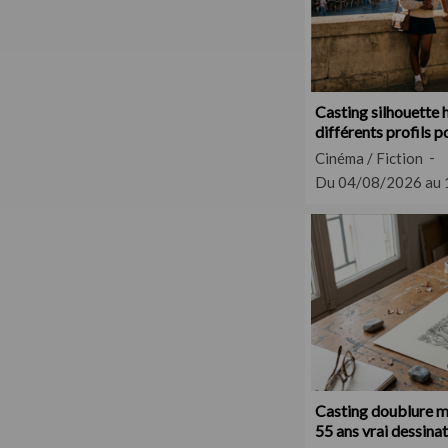
Casting silhouett
différents profils p
métrage
Cinéma / Fiction
Du 04/08/2026 au
Casting doublure m
55 ans vrai dessina