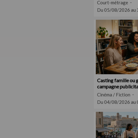
en Eure-et-Loir
Court-métrage
Du 05/08/2026 au
Casting famille ou 
campagne publicitai
sociétés
Cinéma / Fiction
Du 04/08/2026 au