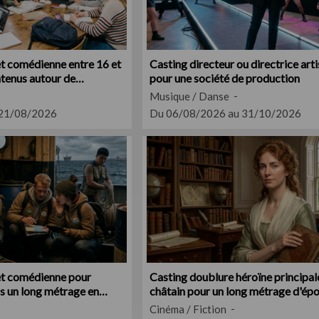
t comédienne entre 16 et
Casting directeur ou directrice art
ntenus autour de
pour une société de production
Musique / Danse
 21/08/2026
Du 06/08/2026 au 31/10/2026
et comédienne pour
Casting doublure héroïne principa
ns un long métrage en
châtain pour un long métrage d'ép
XVIIIe siècle
Cinéma / Fiction