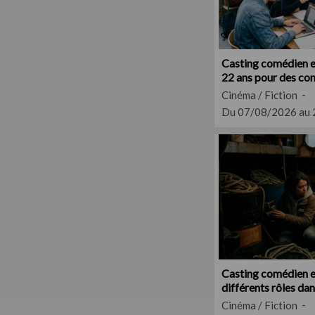
Casting comédien e
22 ans pour des co
l'éducation
Cinéma / Fiction
Du 07/08/2026 au
Casting comédien 
différents rôles da
Normandie
Cinéma / Fiction