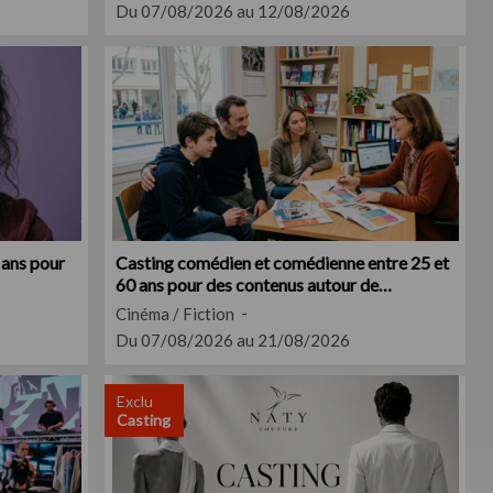
Du 07/08/2026 au 12/08/2026
 ans pour
Casting comédien et comédienne entre 25 et
60 ans pour des contenus autour de
l'éducation
Cinéma / Fiction
Du 07/08/2026 au 21/08/2026
Exclu
Casting