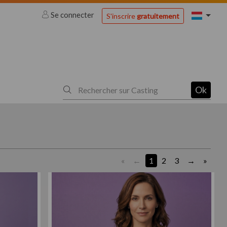
Se connecter
S'inscrire
gratuitement
Ok
«
1
2
3
»