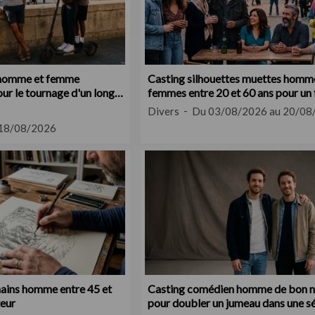
e homme et femme
Casting silhouettes muettes homm
our le tournage d'un long
femmes entre 20 et 60 ans pour un 
d'entreprise institutionnel
Divers
Du 03/08/2026 au 20/08
 18/08/2026
ains homme entre 45 et
Casting comédien homme de bon n
teur
pour doubler un jumeau dans une sé