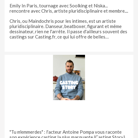
Emily In Paris, tournage avec Soolking et Niska...
rencontre avec Chris, artiste pluridisciplinaire et membre
VIP de Casting.fr
Chris, ou Maindochris pour les intimes, est un artiste
pluridisciplinaire. Danseur, beatboxer, figurant et même
dessinateur, rien ne l'arrête. Il passe d'ailleurs souvent des
castings sur Casting.fr, ce qui lui offre de belles
opportunités. Chris vous raconte ses anecdotes les plus
marquantes avec Soolking, Niska et les
"Tu m'emmerdes" : l'acteur Antoine Pompa vous raconte
son expérience casting la plus marquante (Casting Story)