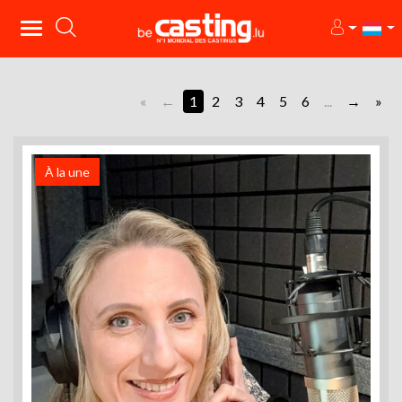
«
1
2
3
4
5
6
...
»
À la une