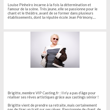
de Louise, comédienne membre VIP de Casting.fr
Louise Pinheiro incarne à la fois la détermination et
l'amour de la scène. Très jeune, elle se passionne pour le
chant et le théâtre, avant de se former dans plusieurs
établissements, dont la réputée école Jean Périmony.
Aujourd’hui comédienne, elle revient
Brigitte, membre VIP Casting.fr : Il n’y a pas d’âge pour
réaliser ses rêves artistiques grâce aux castings sénior !
Brigitte vient de prendre sa retraite, mais certainement
pas de tirer un trait sur ses rêves. Passionnée de chant, de