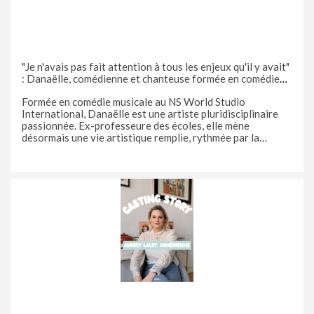
"Je n'avais pas fait attention à tous les enjeux qu'il y avait"
: Danaëlle, comédienne et chanteuse formée en comédie
musicale, vous raconte son expérience la plus marquante
Formée en comédie musicale au NS World Studio
lors d'un casting publicité
International, Danaëlle est une artiste pluridisciplinaire
passionnée. Ex-professeure des écoles, elle mène
désormais une vie artistique remplie, rythmée par la
formation et des castings. Membre de Casting.fr, Danaëlle
postule