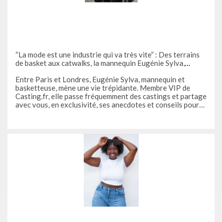
“La mode est une industrie qui va très vite” : Des terrains
de basket aux catwalks, la mannequin Eugénie Sylva,
membre VIP de Casting.fr, vous livre ses anecdotes et
Entre Paris et Londres, Eugénie Sylva, mannequin et
conseils
basketteuse, mène une vie trépidante. Membre VIP de
Casting.fr, elle passe fréquemment des castings et partage
avec vous, en exclusivité, ses anecdotes et conseils pour
vous aider à vous lancer dans le milieu de la mode. Bonjour
Eugénie. Qu'est-ce