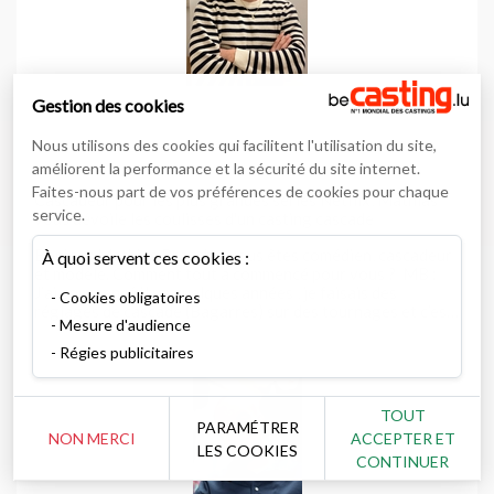
Gestion des cookies
Nous utilisons des cookies qui facilitent l'utilisation du site,
améliorent la performance et la sécurité du site internet.
Faites-nous part de vos préférences de cookies pour chaque
Cascadeur pour les plus grandes séries Netflix, Mathias
service.
vous dévoile les coulisses d'un casting cascade
Bonjour Mathias Branchu, vous êtes comédien, cascadeur
À quoi servent ces cookies :
et modèle. Comment tout a commencé pour vous ? MB :
J’ai commencé il ya quelques années , je faisais des
Cookies obligatoires
réglages de cascade (Bagarres) sur des tournages et c’est
Mesure d'audience
tout naturellement que je suis venu à la cascade et au
Régies publicitaires
TOUT
PARAMÉTRER
NON MERCI
ACCEPTER ET
LES COOKIES
CONTINUER