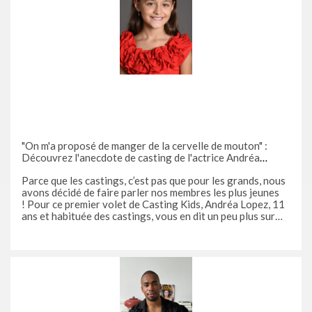
"On m'a proposé de manger de la cervelle de mouton" :
Découvrez l'anecdote de casting de l'actrice Andréa
Lopez, membre VIP de Casting.fr et première à s'essayer à
Parce que les castings, c’est pas que pour les grands, nous
notre nouveau format Casting Kids
avons décidé de faire parler nos membres les plus jeunes
! Pour ce premier volet de Casting Kids, Andréa Lopez, 11
ans et habituée des castings, vous en dit un peu plus sur
son ambition : devenir actrice. Entre un clip avec Soprano,
des tournages de