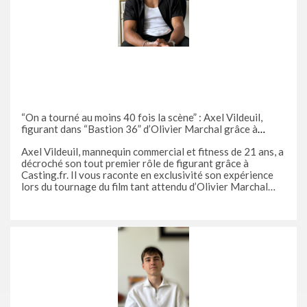
“On a tourné au moins 40 fois la scène” : Axel Vildeuil,
figurant dans “Bastion 36” d’Olivier Marchal grâce à
Casting.fr, vous raconte son expérience sur le tournage
Axel Vildeuil, mannequin commercial et fitness de 21 ans, a
aux côtés de Victor Belmondo et Fauve Hautot
décroché son tout premier rôle de figurant grâce à
Casting.fr. Il vous raconte en exclusivité son expérience
lors du tournage du film tant attendu d’Olivier Marchal
“Bastion 36”. Bonjour Axel et bravo pour avoir