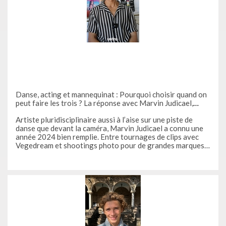
Danse, acting et mannequinat : Pourquoi choisir quand on
peut faire les trois ? La réponse avec Marvin Judicael,
artiste pluridisciplinaire et membre VIP de Casting.fr
Artiste pluridisciplinaire aussi à l’aise sur une piste de
danse que devant la caméra, Marvin Judicael a connu une
année 2024 bien remplie. Entre tournages de clips avec
Vegedream et shootings photo pour de grandes marques,
il vous partage son expérience de membre VIP Casting.fr.
Tu es un artiste