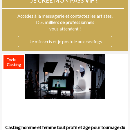
JE CRÉE MON PASS
VIP !
Accédez à la messagerie et contactez les artistes.
Des
milliers de professionnels
vous attendent !
Je m’inscris et je postule aux castings
Exclu
Casting
Casting homme et femme tout profil et âge pour tournage du