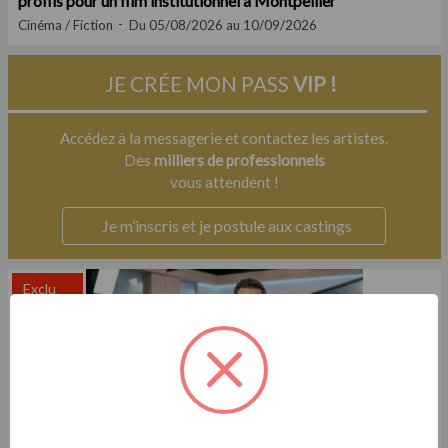
profils pour un film institutionnel à Montpellier
Cinéma / Fiction
Du 05/08/2026 au 10/09/2026
JE CRÉE MON PASS
VIP !
Accédez à la messagerie et contactez les artistes.
Des
milliers de professionnels
vous attendent !
Je m’inscris et je postule aux castings
Exclu
Casting