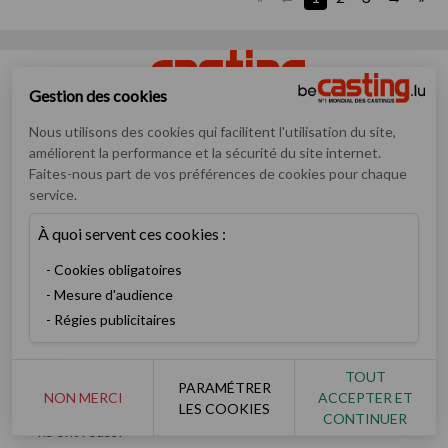
Gestion des cookies
Nous utilisons des cookies qui facilitent l'utilisation du site,
Numéro un mondial des annonces de casting pour artistes
améliorent la performance et la sécurité du site internet.
débutants ou confirmés
Faites-nous part de vos préférences de cookies pour chaque
service.
Casting
Inscription
À quoi servent ces cookies :
Devenez membre V.I.P
Cookies obligatoires
Consulter les castings
Mesure d'audience
Enfants & ados
Devenez recruteur
Régies publicitaires
Artiste
TOUT
Rechercher un artiste
PARAMÉTRER
NON MERCI
ACCEPTER ET
Les derniers books
LES COOKIES
CONTINUER
Ils ont réussi