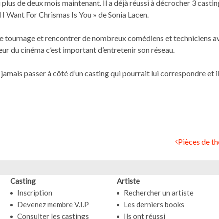
 plus de deux mois maintenant. Il a déjà réussi à décrocher 3 castings
l I Want For Chrismas Is You » de Sonia Lacen.
ux de tournage et rencontrer de nombreux comédiens et techniciens a
teur du cinéma c’est important d’entretenir son réseau.
ne jamais passer à côté d’un casting qui pourrait lui correspondre et i
Pièces de théâ
Casting
Artiste
Inscription
Rechercher un artiste
Devenez membre V.I.P
Les derniers books
Consulter les castings
Ils ont réussi