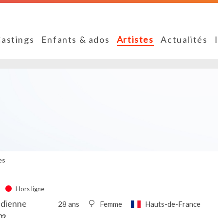
astings
Enfants & ados
Artistes
Actualités
es
Hors ligne
édienne
28 ans
Femme
Hauts-de-France
02