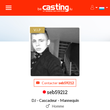
V.I.P
Contacter
seb59212
seb59212
DJ - Cascadeur - Mannequin
Homme