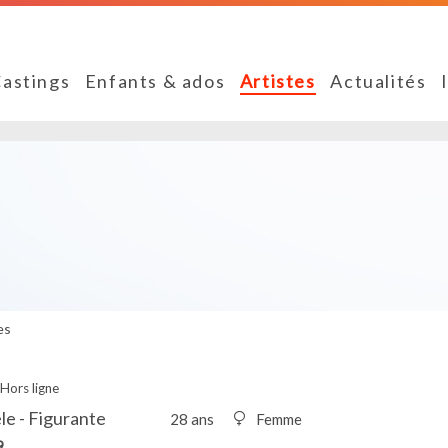
astings
Enfants & ados
Artistes
Actualités
es
Hors ligne
le - Figurante
28 ans
Femme
9