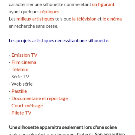
caractériser une silhouette comme étant
un figurant
ayant quelques
répliques
.
Les
milieux artistiques
tels que
la télévision
et
le cinéma
en recherche sans cesse.
Les projets artistiques nécessitant une silhouette:
-
Emission TV
-
Film
cinéma
-
Téléfilm
- Série TV
- Web série
-
Pastille
-
Documentaire et reportage
-
Court-métrage
-
Pilote TV
Une silhouette apparaîtra seulement lors d'une scène
mais son rôle n'est pas dépourvu d'intérêt.
Son apparition