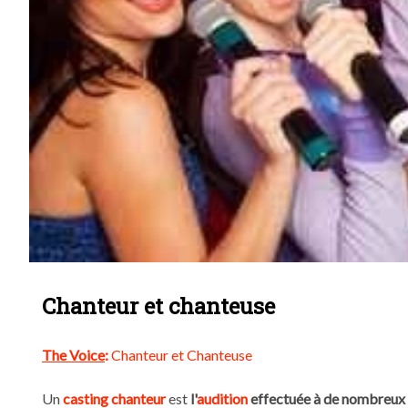
Chanteur et chanteuse
The Voice
:
Chanteur
et
Chanteuse
Un
casting chanteur
est
l'
audition
effectuée à de nombreux