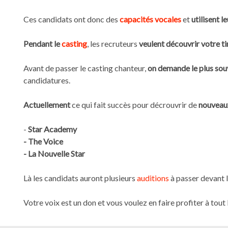
Ces candidats ont donc des
capacités vocales
et
utilisent l
Pendant le
casting
, les recruteurs
veulent découvrir votre t
Avant de passer le casting chanteur,
on demande le plus so
candidatures.
Actuellement
ce qui fait succès pour décrouvrir de
nouveaux
-
Star Academy
- The Voice
- La Nouvelle Star
Gestion des cookies
Là les candidats auront plusieurs
auditions
à passer devant l
Nous utilisons des cookies qui facilitent l'utilisation du site,
améliorent la performance et la sécurité du site internet.
Votre voix est un don et vous voulez en faire profiter à tou
Faites-nous part de vos préférences de cookies pour chaque
service.