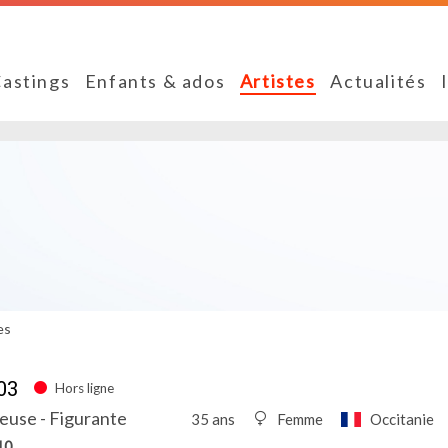
astings
Enfants & ados
Artistes
Actualités
es
03
Hors ligne
euse - Figurante
35 ans
Femme
Occitanie
10