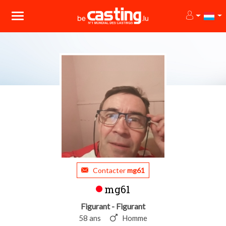
Contacter
mg61
mg61
Figurant - Figurant
58 ans
Homme