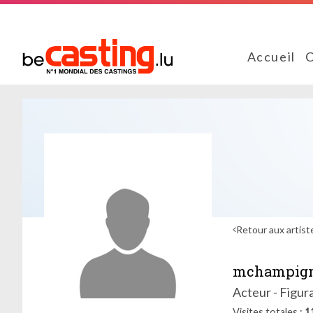
Accueil
C
Retour aux artist
mchampign
Acteur - Figur
Visites totales
1