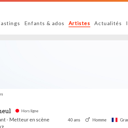
astings
Enfants & ados
Artistes
Actualités
es
eul
Hors ligne
ant - Metteur en scène
40 ans
Homme
Gra
17