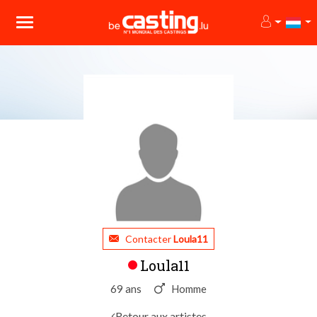
Contacter
Loula11
Loula11
69 ans
Homme
Retour aux artistes