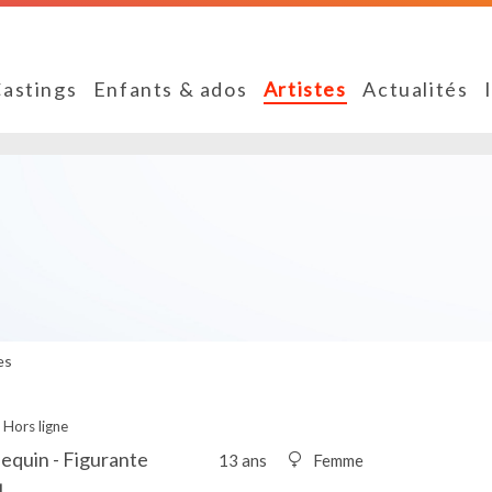
astings
Enfants & ados
Artistes
Actualités
es
Hors ligne
equin - Figurante
13 ans
Femme
1