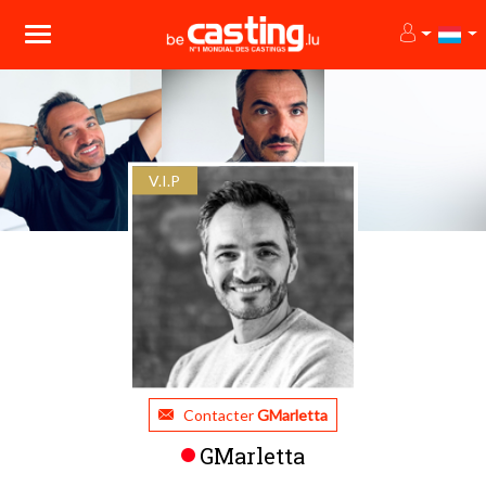
V.I.P
Contacter
GMarletta
GMarletta