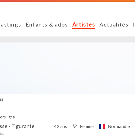
astings
Enfants & ados
Artistes
Actualités
es
ors ligne
se - Figurante
42 ans
Femme
Normandie
65