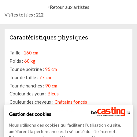
Retour aux artistes
Visites totales
212
Caractéristiques physiques
Taille :
160 cm
Poids :
60 kg
Tour de poitrine :
95 cm
Tour de taille :
77 cm
Tour de hanches :
90 cm
Couleur des yeux :
Bleus
Couleur des cheveux :
Châtains foncés
Longueur de cheveux :
Mi-longs
Gestion des cookies
Type de cheveux :
Autres
Nous utilisons des cookies qui facilitent l'utilisation du site,
Signes particuliers
améliorent la performance et la sécurité du site internet.