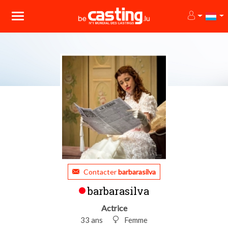
Contacter
barbarasilva
barbarasilva
Actrice
33 ans
Femme