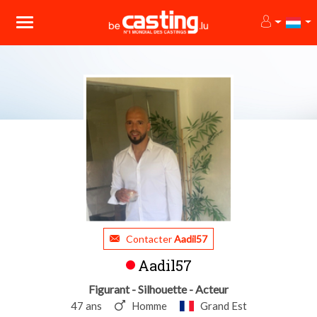
Contacter
Aadil57
Aadil57
Figurant - Silhouette - Acteur
47 ans
Homme
Grand Est