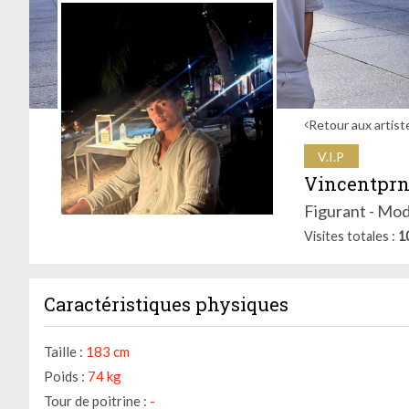
Retour aux artist
V.I.P
Vincentpr
Figurant - Mod
Visites totales
1
Caractéristiques physiques
Taille :
183 cm
Poids :
74 kg
Tour de poitrine :
-