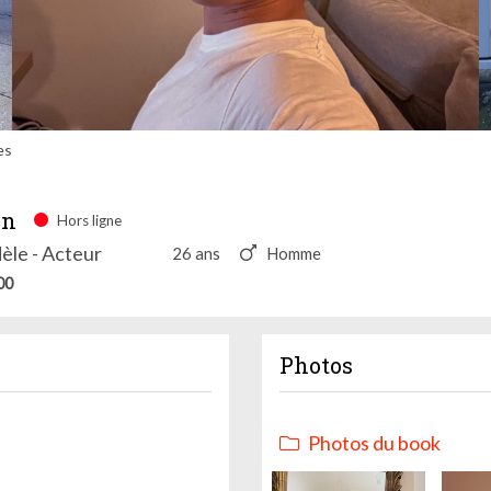
es
nn
Hors ligne
èle - Acteur
26 ans
Homme
00
Photos
Photos du book