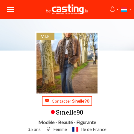
V.I.P
Contacter
Sinelle90
Sinelle90
Modèle - Beauté - Figurante
35 ans
Femme
Ile de France