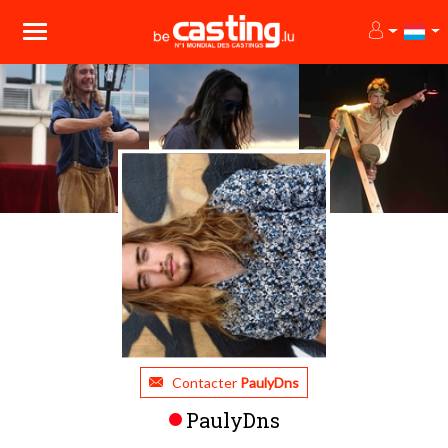
Contacter
PaulyDns
PaulyDns