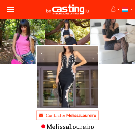
Contacter
MelissaLoureiro
MelissaLoureiro