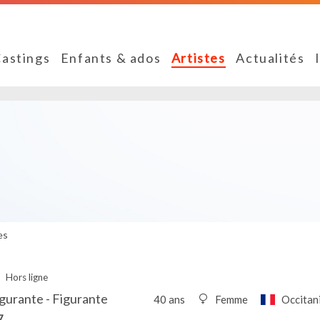
astings
Enfants & ados
Artistes
Actualités
es
Hors ligne
gurante - Figurante
40 ans
Femme
Occitan
7